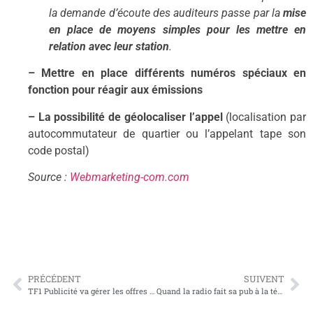
la demande d’écoute des auditeurs passe par la
mise
en place de moyens simples pour les mettre en
relation avec leur station
.
– Mettre en place différents numéros spéciaux en
fonction pour réagir aux émissions
– La possibilité de géolocaliser l’appel
(localisation par
autocommutateur de quartier ou l’appelant tape son
code postal)
Source :
Webmarketing-com.com
PRÉCÉDENT
SUIVENT
TF1 Publicité va gérer les offres des Indés et de MFM au sein d’un système unique
Quand la radio fait sa pub à la télé : RadioScope recense les spots TV des stations