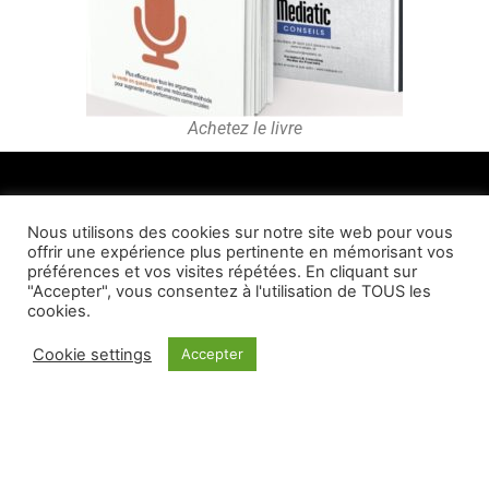
Achetez le livre
Nous utilisons des cookies sur notre site web pour vous
offrir une expérience plus pertinente en mémorisant vos
préférences et vos visites répétées. En cliquant sur
Archives
"Accepter", vous consentez à l'utilisation de TOUS les
Formations
cookies.
Plus de 4000
spots radio
Cookie settings
Accepter
Contact
Recevez les nouveaux articles par email