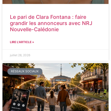
Le pari de Clara Fontana : faire
grandir les annonceurs avec NRJ
Nouvelle-Calédonie
LIRE L'ARTICLE »
juillet 28, 2026
RÉSEAUX SOCIAUX