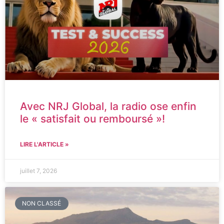
Avec NRJ Global, la radio ose enfin
le « satisfait ou remboursé »!
LIRE L'ARTICLE »
juillet 7, 2026
NON CLASSÉ