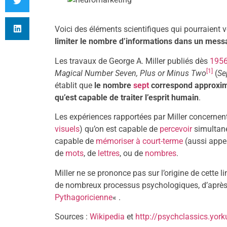
Voici des éléments scientifiques qui pourraient v
limiter le nombre d’informations dans un messa
Les travaux de George A. Miller publiés dès
195
[1]
Magical Number Seven, Plus or Minus Two
(
Se
établit que
le nombre
sept
correspond approxim
qu’est capable de traiter l’esprit humain
.
Les expériences rapportées par Miller concerne
visuels
) qu’on est capable de
percevoir
simultané
capable de
mémoriser
à court-terme
(aussi appe
de
mots
, de
lettres
, ou de
nombres
.
Miller ne se prononce pas sur l’origine de cette l
de nombreux processus psychologiques, d’après l
Pythagoricienne
« .
Sources :
Wikipedia
et
http://psychclassics.york