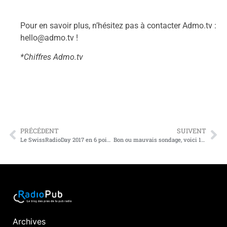
Pour en savoir plus, n’hésitez pas à contacter Admo.tv :
hello@admo.tv
!
*Chiffres Admo.tv
PRÉCÉDENT
SUIVENT
Le SwissRadioDay 2017 en 6 points clés
Bon ou mauvais sondage, voici 12 raisons de relativiser votre score Mediamétrie
Archives