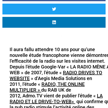
Il aura fallu attendre 10 ans pour qu’une
nouvelle étude francophone vienne démontre
l’efficacité de la radio sur les visites internet.
Depuis
l’étude
Google-Var «
LA RADIO MÈNE 
WEB
» de 2007, l’étude «
RADIO DRIVES TO
WEBSITE
» d’Aegis Media Solutions en
2011,
l’étude «
RADIO, THE ONLINE
MULTIPLIER »
du RAB UK de
2012, Admo.TV vient de publier l’étude «
LA
RADIO ET LE DRIVE-TO-WEB
«
qui confirme q
la pub radio stimule l’activité online des