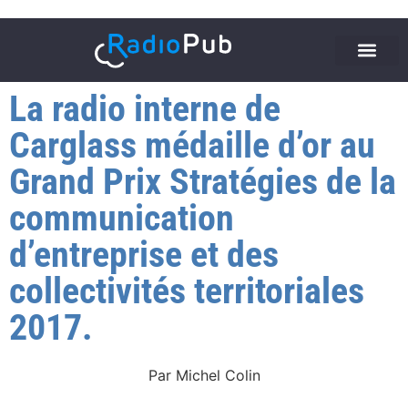
La radio interne de
Carglass médaille d’or au
Grand Prix Stratégies de la
communication
d’entreprise et des
collectivités territoriales
2017.
Par
Michel Colin