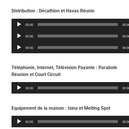
Distribution : Décathlon et Havas Réunio
Lecteur
00:00
00:0
audio
Lecteur
00:00
00:0
audio
Lecteur
00:00
00:0
audio
Téléphonie, Internet, Télévision Payante : Parabole
Réunion et Court Circuit
Lecteur
00:00
00:0
audio
Equipement de la maison : Ixina et Melting Spot
Lecteur
00:00
00:0
audio