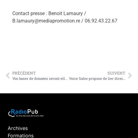
Contact presse : Benoit Lamaury /
B.lamaury@mediapromotion.re
/ 06.92.43.22.67
PRÉCÉDENT
SUIVENT
Vos bases de données seront-elles en conformité d’ici le 25 mai ?
Voice Sales propose de lier directement l’annonceur à l’auditeur par la voix
Archives
Formations