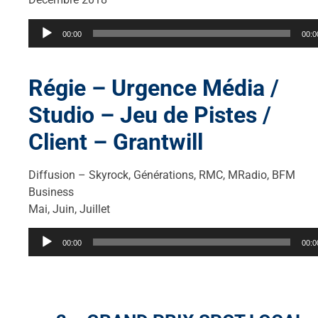
Lecteur
00:00
00:0
audio
Régie – Urgence Média /
Studio – Jeu de Pistes /
Client – Grantwill
Diffusion – Skyrock, Générations, RMC, MRadio, BFM
Business
Mai, Juin, Juillet
Lecteur
00:00
00:0
audio