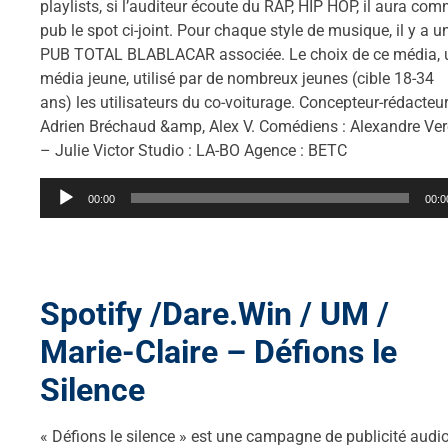
playlists, si l’auditeur écoute du RAP, HIP HOP, il aura co
pub le spot ci-joint. Pour chaque style de musique, il y a u
PUB TOTAL BLABLACAR associée. Le choix de ce média, 
média jeune, utilisé par de nombreux jeunes (cible 18-34
ans) les utilisateurs du co-voiturage. Concepteur-rédacteur
Adrien Bréchaud &amp, Alex V. Comédiens : Alexandre Ver
– Julie Victor Studio : LA-BO Agence : BETC
Lecteur
00:00
00:0
audio
Spotify /Dare.Win / UM /
Marie-Claire – Défions le
Silence
« Défions le silence » est une campagne de publicité audi