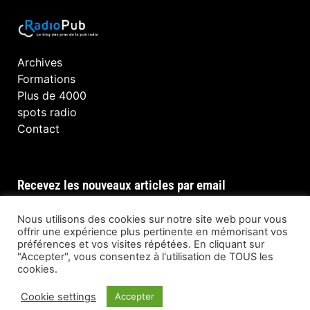
Archives
Formations
Plus de 4000
spots radio
Contact
Recevez les nouveaux articles par email
Nous utilisons des cookies sur notre site web pour vous
offrir une expérience plus pertinente en mémorisant vos
préférences et vos visites répétées. En cliquant sur
INSCRIPTION
"Accepter", vous consentez à l'utilisation de TOUS les
cookies.
Cookie settings
Accepter
© Tous droits réservés @ RadioPub 2023 —
Developed by