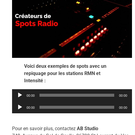
Voici deux exemples de spots avec un
repiquage pour les stations RMN et
Intensité :
Lecteur
00:00
00:00
audio
Lecteur
00:00
00:00
audio
Pour en savoir plus, contactez
AB Studio