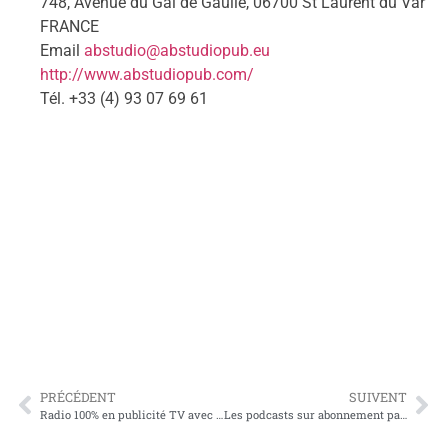
748, Avenue du Gal de Gaulle, 06700 St Laurent du Var
FRANCE
Email
abstudio@abstudiopub.eu
http://www.abstudiopub.com/
Tél. +33 (4) 93 07 69 61
PRÉCÉDENT
SUIVENT
Radio 100% en publicité TV avec un spot sur MyTF1
Les podcasts sur abonnement payant, un nouveau marché prometteur !