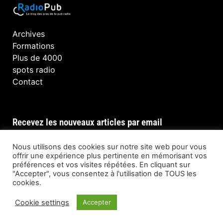
Archives
Formations
Plus de 4000
spots radio
Contact
Recevez les nouveaux articles par email
Nous utilisons des cookies sur notre site web pour vous
offrir une expérience plus pertinente en mémorisant vos
préférences et vos visites répétées. En cliquant sur
INSCRIPTION
"Accepter", vous consentez à l'utilisation de TOUS les
cookies.
Cookie settings
Accepter
© Tous droits réservés @ RadioPub 2023 —
Developed by
Reezom – When Brand Matters