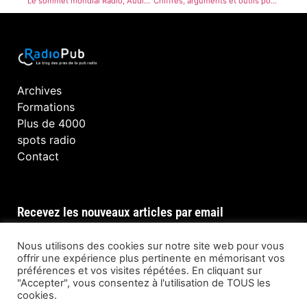
Le sommet mondial Radio, Audio, Podcast, se tiendra à Prague du 26 au 28 mars 2023
Chiffres, arguments et outils pour la commercialisation locale de l’audio en ligne
Archives
Formations
Plus de 4000
spots radio
Contact
Recevez les nouveaux articles par email
Nous utilisons des cookies sur notre site web pour vous
offrir une expérience plus pertinente en mémorisant vos
préférences et vos visites répétées. En cliquant sur
INSCRIPTION
"Accepter", vous consentez à l'utilisation de TOUS les
cookies.