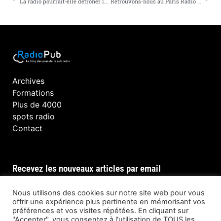
La radio pourrait-elle détrôner le leadership de la PQR sur le marché local ?
Retrouvons-nous au Paris Radio Show, les 6 et 7 février
Archives
Formations
Plus de 4000
spots radio
Contact
Recevez les nouveaux articles par email
Nous utilisons des cookies sur notre site web pour vous
offrir une expérience plus pertinente en mémorisant vos
préférences et vos visites répétées. En cliquant sur
INSCRIPTION
"Accepter", vous consentez à l'utilisation de TOUS les