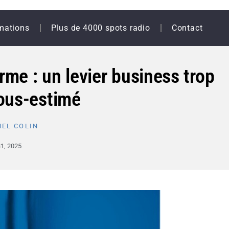
mations
Plus de 4000 spots radio
Contact
erme : un levier business trop
ous-estimé
EL COLIN
1, 2025