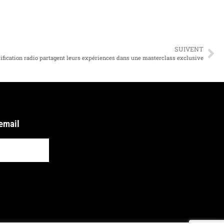
SUIVENT
sification radio partagent leurs expériences dans une masterclass exclusive
 email