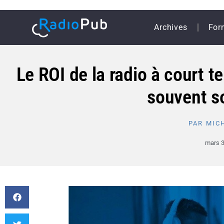
Archives
For
Le ROI de la radio à court t
souvent s
PAR
MICH
mars 3