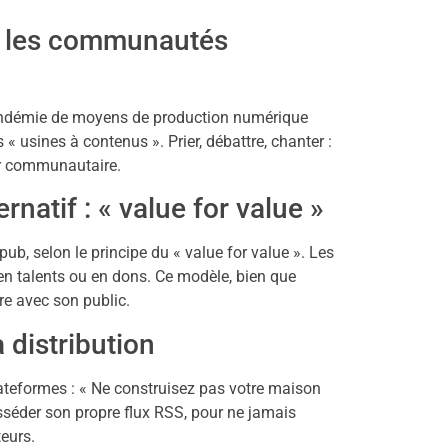
s les communautés
a pandémie de moyens de production numérique
 « usines à contenus ». Prier, débattre, chanter :
ur communautaire.
atif : « value for value »
b, selon le principe du « value for value ». Les
en talents ou en dons. Ce modèle, bien que
ère avec son public.
 distribution
ateformes : « Ne construisez pas votre maison
séder son propre flux RSS, pour ne jamais
teurs.