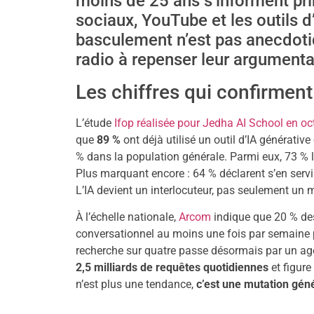
moins de 25 ans s’informent pri
sociaux, YouTube et les outils d
basculement n’est pas anecdoti
radio à repenser leur argumentai
Les chiffres qui confirmen
L’étude
Ifop réalisée pour Jedha AI School en o
que
89 %
ont déjà utilisé un outil d’IA générati
% dans la population générale. Parmi eux, 73 % l
Plus marquant encore : 64 % déclarent s’en servi
L’IA devient un interlocuteur, pas seulement un 
À l’échelle nationale,
Arcom
indique que 20 % des
conversationnel au moins une fois par semaine p
recherche sur quatre passe désormais par un agent
2,5 milliards de requêtes quotidiennes
et figure
n’est plus une tendance,
c’est une mutation géné