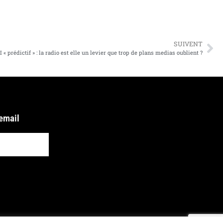
SUIVENT
.I « prédictif » : la radio est elle un levier que trop de plans medias oublient ?
 email