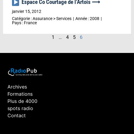
Espace Co Courtage de l’Artois ⟶
Lecteur
audio
janvier 15, 2012
Catégorie :
Assurance
>
Services
Année :
2008
Pays :
France
1
…
4
5
6
Archives
Formations
Plus de 4000
spots radio
Contact