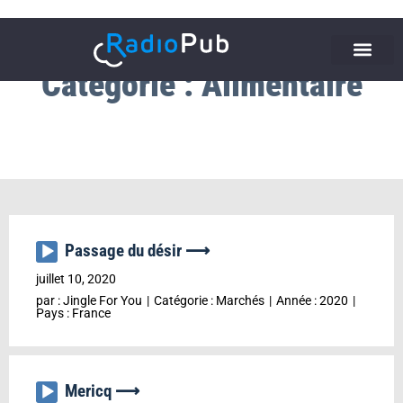
Catégorie : Alimentaire
Passage du désir ⟶
Lecteur
audio
juillet 10, 2020
par :
Jingle For You
Catégorie :
Marchés
Année :
2020
Pays :
France
Mericq ⟶
Lecteur