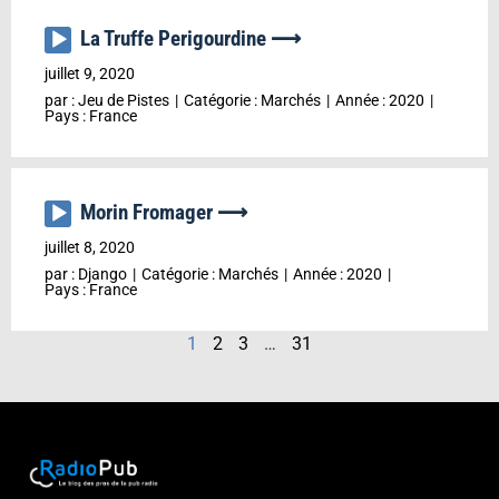
La Truffe Perigourdine ⟶
Lecteur
audio
juillet 9, 2020
par :
Jeu de Pistes
Catégorie :
Marchés
Année :
2020
Pays :
France
Morin Fromager ⟶
Lecteur
audio
juillet 8, 2020
par :
Django
Catégorie :
Marchés
Année :
2020
Pays :
France
1
2
3
…
31