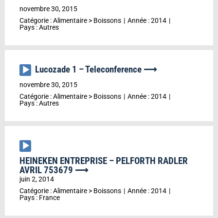
audio
novembre 30, 2015
Catégorie :
Alimentaire
>
Boissons
Année :
2014
Pays :
Autres
Lucozade 1 – Teleconference ⟶
Lecteur
audio
novembre 30, 2015
Catégorie :
Alimentaire
>
Boissons
Année :
2014
Pays :
Autres
Lecteur
audio
HEINEKEN ENTREPRISE – PELFORTH RADLER
AVRIL 753679 ⟶
juin 2, 2014
Catégorie :
Alimentaire
>
Boissons
Année :
2014
Pays :
France