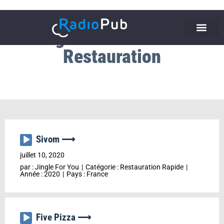
Catégorie : Hotellerie et
Restauration
Sivom ⟶
Lecteur
audio
juillet 10, 2020
par :
Jingle For You
Catégorie :
Restauration Rapide
Année :
2020
Pays :
France
Five Pizza ⟶
Lecteur