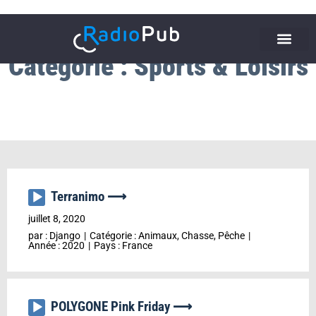
Catégorie : Sports & Loisirs
Terranimo ⟶
Lecteur
audio
juillet 8, 2020
par :
Django
Catégorie :
Animaux, Chasse, Pêche
Année :
2020
Pays :
France
POLYGONE Pink Friday ⟶
Lecteur