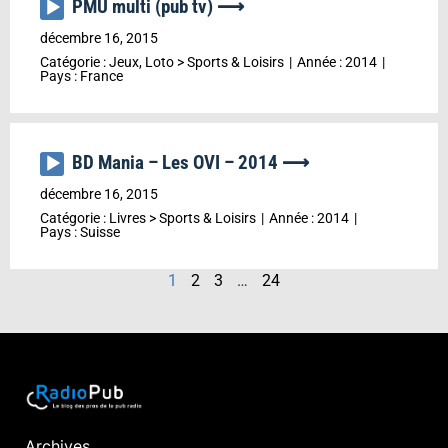
PMU multi (pub tv) ⟶
Lecteur
audio
décembre 16, 2015
Catégorie :
Jeux, Loto
>
Sports & Loisirs
Année :
2014
Pays :
France
BD Mania – Les OVI – 2014 ⟶
Lecteur
audio
décembre 16, 2015
Catégorie :
Livres
>
Sports & Loisirs
Année :
2014
Pays :
Suisse
1
2
3
…
24
Archives