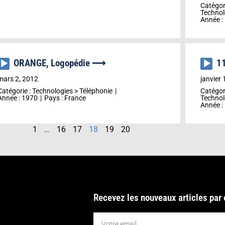
Catégor
Technol
Année :
ORANGE, Logopédie ⟶
11
Lecteur
Lecteu
audio
audio
mars 2, 2012
janvier 
Catégorie :
Technologies
>
Téléphonie
Catégor
Année :
1970
Pays :
France
Technol
Année :
1
…
16
17
18
19
20
Recevez les nouveaux articles par