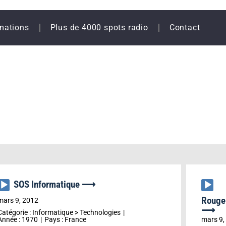
mations
Plus de 4000 spots radio
Contact
SOS Informatique ⟶
Lecteur
Lecteu
audio
audio
Rouge 
mars 9, 2012
⟶
Catégorie :
Informatique
>
Technologies
Année :
1970
Pays :
France
mars 9,