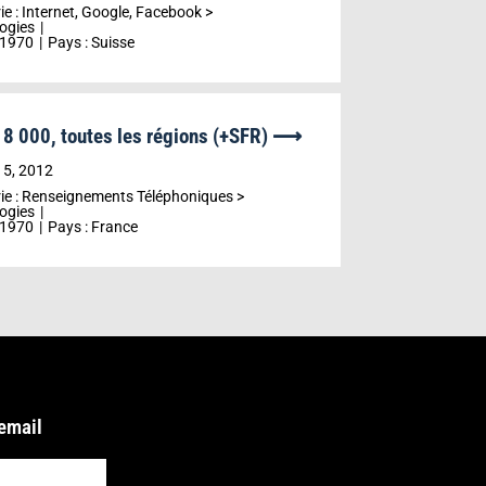
ie :
Internet, Google, Facebook
>
ogies
1970
Pays :
Suisse
8 000, toutes les régions (+SFR) ⟶
r
15, 2012
ie :
Renseignements Téléphoniques
>
ogies
1970
Pays :
France
 email