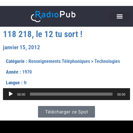
118 218, le 12 tu sort !
janvier 15, 2012
Catégorie :
Renseignements Téléphoniques
>
Technologies
Année :
1970
Langue :
fr
Lecteur
00:00
00:00
audio
Télécharger ce Spot