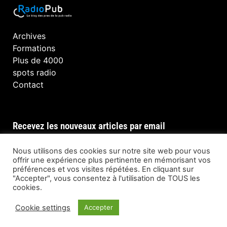
Archives
Formations
Plus de 4000
spots radio
Contact
Recevez les nouveaux articles par email
Nous utilisons des cookies sur notre site web pour vous
offrir une expérience plus pertinente en mémorisant vos
préférences et vos visites répétées. En cliquant sur
INSCRIPTION
"Accepter", vous consentez à l'utilisation de TOUS les
cookies.
Cookie settings
Accepter
© Tous droits réservés @ RadioPub 2023 —
Developed by
Reezom – When Brand Matters