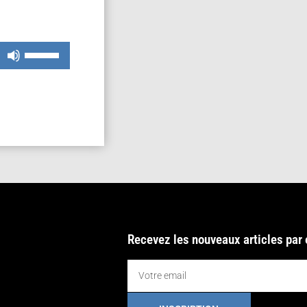
Utilisez
les
flèches
haut/bas
pour
augmenter
ou
diminuer
le
volume.
Recevez les nouveaux articles par