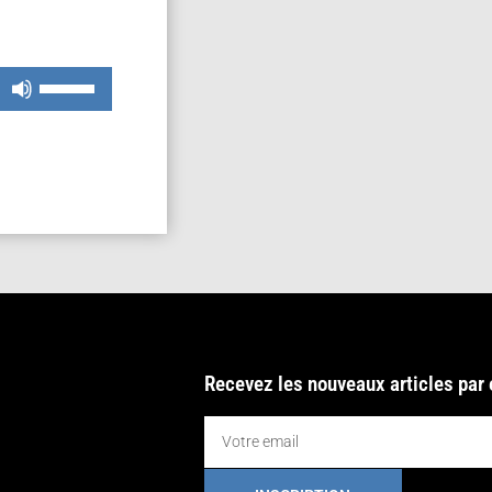
Utilisez
les
flèches
haut/bas
pour
augmenter
ou
diminuer
le
volume.
Recevez les nouveaux articles par