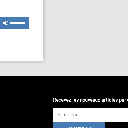
Utilisez
les
flèches
haut/bas
pour
augmenter
ou
diminuer
le
volume.
Recevez les nouveaux articles par