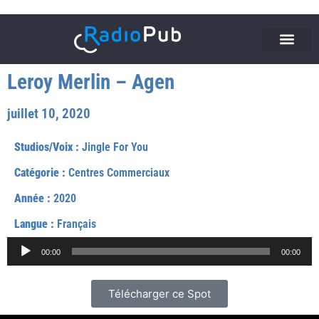
Leroy Merlin – Agen
juillet 10, 2020
Studios/Voix :
Jingle For You
Catégorie :
Centres Commerciaux
Année :
2020
Langue :
Français
Lecteur
00:00
00:00
audio
Télécharger ce Spot