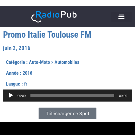
Promo Italie Toulouse FM
juin 2, 2016
Catégorie :
Auto-Moto
>
Automobiles
Année :
2016
Langue :
fr
Lecteur
00:00
00:00
audio
Télécharger ce Spot