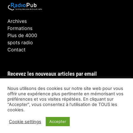
Archives
Formations
Plus de 4000
spots radio
Contact
Recevez les nouveaux articles par email
Nous utilisons des cookies sur notre site web pour vous
offrir une expérience plus pertinente en mémorisant vos
préférences et vos visites répétées. En cliquant sur
INSCRIPTION
"Accepter", vous consentez à l'utilisation de TOUS les
cookies.
Cookie settings
Accepter
© Tous droits réservés @ RadioPub 2023 —
Developed by
Reezom – When Brand Matters