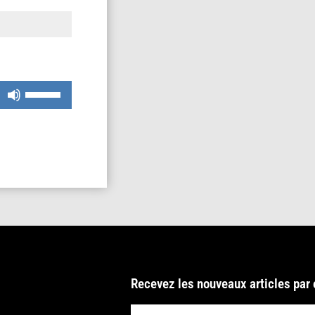
Utilisez
les
flèches
haut/bas
pour
augmenter
ou
diminuer
le
volume.
Recevez les nouveaux articles par