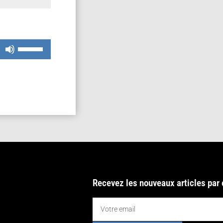
Utilisez
les
flèches
haut/bas
pour
augmenter
ou
diminuer
le
volume.
Recevez les nouveaux articles par