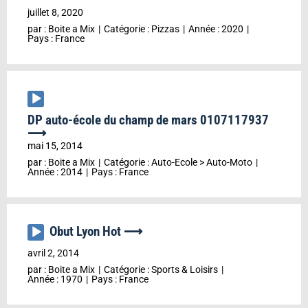
audio
juillet 8, 2020
par :
Boite a Mix
Catégorie :
Pizzas
Année :
2020
Pays :
France
Lecteur
audio
DP auto-école du champ de mars 0107117937
⟶
mai 15, 2014
par :
Boite a Mix
Catégorie :
Auto-Ecole
>
Auto-Moto
Année :
2014
Pays :
France
Obut Lyon Hot ⟶
Lecteur
audio
avril 2, 2014
par :
Boite a Mix
Catégorie :
Sports & Loisirs
Année :
1970
Pays :
France