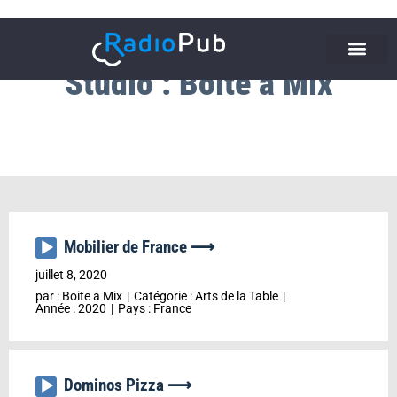
Studio : Boite a Mix
Mobilier de France ⟶
Lecteur
audio
juillet 8, 2020
par :
Boite a Mix
Catégorie :
Arts de la Table
Année :
2020
Pays :
France
Dominos Pizza ⟶
Lecteur