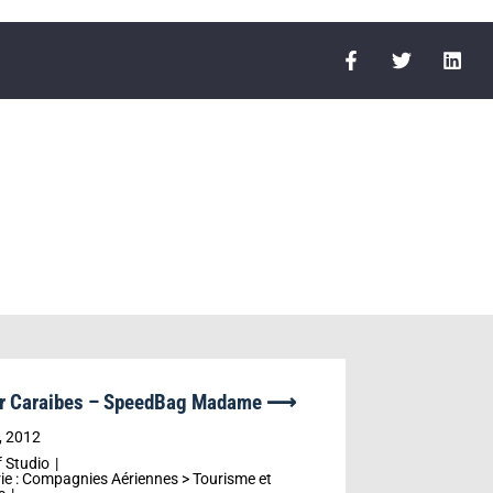
ir Caraibes – SpeedBag Madame ⟶
r
, 2012
 Studio
ie :
Compagnies Aériennes
>
Tourisme et