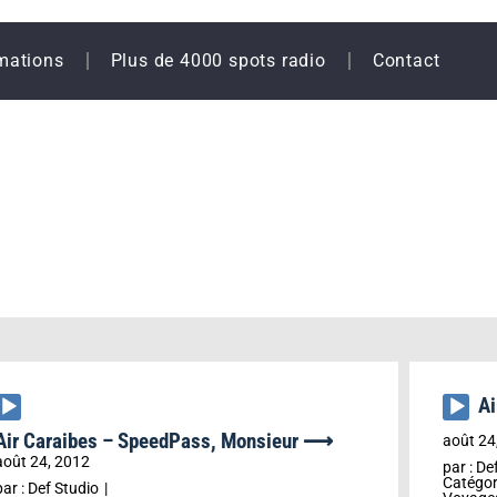
mations
Plus de 4000 spots radio
Contact
A
Lecteur
Lecteu
audio
audio
Air Caraibes – SpeedPass, Monsieur ⟶
août 24
août 24, 2012
par :
Def
Catégor
par :
Def Studio