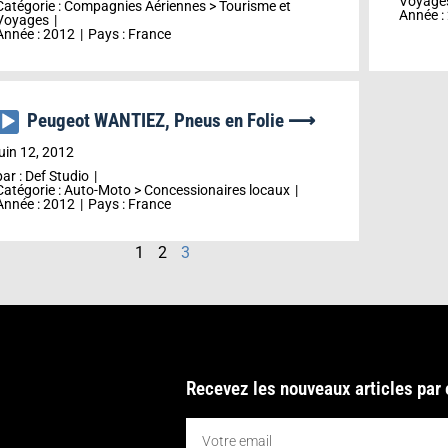
Voyage
Catégorie :
Compagnies Aériennes
>
Tourisme et
Année :
Voyages
Année :
2012
Pays :
France
Peugeot WANTIEZ, Pneus en Folie ⟶
Lecteur
audio
juin 12, 2012
par :
Def Studio
Catégorie :
Auto-Moto
>
Concessionaires locaux
Année :
2012
Pays :
France
1
2
3
Recevez les nouveaux articles par