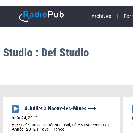
Archives
For
Studio : Def Studio
14 Juillet à Noeux-les-Mines ⟶
Lecteur
audio
août 24, 2012
par :
Def Studio
Catégorie :
Bal, Fête
>
Evenements
Année :
2012
Pays :
France