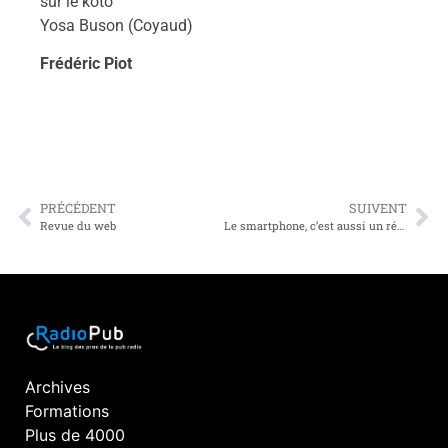
sur le koto
Yosa Buson (Coyaud)
Frédéric Piot
PRÉCÉDENT
SUIVENT
Revue du web
Le smartphone, c’est aussi un récepteur radio et un assistant shopper
Archives
Formations
Plus de 4000