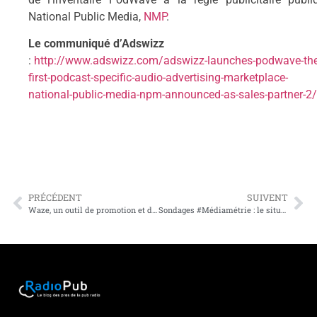
National Public Media,
NMP
.
Le communiqué d’Adswizz
:
http://www.adswizz.com/adswizz-launches-podwave-the
first-podcast-specific-audio-advertising-marketplace-
national-public-media-npm-announced-as-sales-partner-2/
PRÉCÉDENT
SUIVENT
Waze, un outil de promotion et de ventes additionnelles pour les radios
Sondages #Médiamétrie : le situation est abracadabrantesque, mais le média se porte plutôt bien !