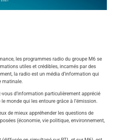
onance, les programmes radio du groupe M6 se
mations utiles et crédibles, incarnés par des
ement, la radio est un média d’information qui
e matinale.
ez-vous d’information particulièrement apprécié
le monde qui les entoure grâce à l’émission.
ux de mieux appréhender les questions de
oposées (économie, vie politique, environnement,
t (diffusée en simultané sur RTL et sur M6), est