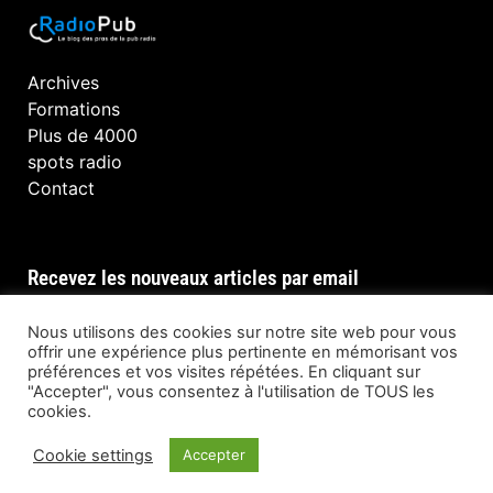
Archives
Formations
Plus de 4000
spots radio
Contact
Recevez les nouveaux articles par email
Nous utilisons des cookies sur notre site web pour vous
offrir une expérience plus pertinente en mémorisant vos
préférences et vos visites répétées. En cliquant sur
INSCRIPTION
"Accepter", vous consentez à l'utilisation de TOUS les
cookies.
Cookie settings
Accepter
© Tous droits réservés @ RadioPub 2023 —
Developed by
Reezom – When Brand Matters