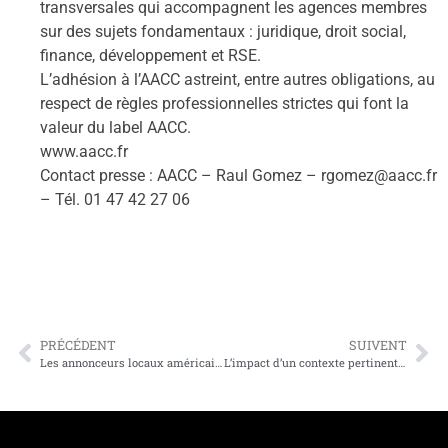
transversales qui accompagnent les agences membres
sur des sujets fondamen
taux : juridique, droit social,
finance, développement et RSE.
L’adhésion à l’AACC astreint, entre autres obligations, au
respect de règles professionnelles strictes qui font la
valeur du
label AACC.
www.aacc.fr
Contact presse : AACC
–
Raul Gomez
–
rgomez
@aacc.fr
–
Tél. 01 47 42 27 06
PRÉCÉDENT
SUIVENT
Les annonceurs locaux américains prévoient d’investir toujours plus sur les réseaux sociaux.
L’impact d’un contexte pertinent sur l’attention et l’efficacité publicitaire