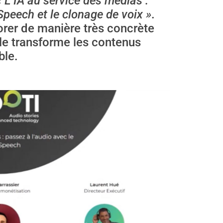
« L’IA au service des médias :
Speech et le clonage de voix »
.
orer de manière très concrète
lle transforme les contenus
ble.