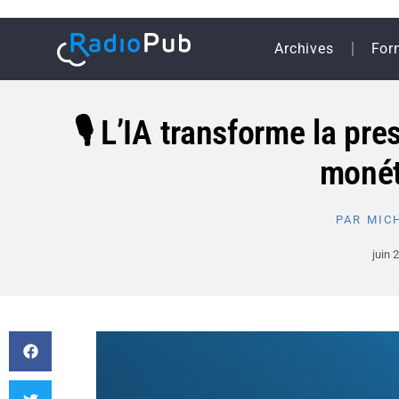
Archives
For
🎙️ L’IA transforme la pre
monét
PAR
MICH
juin 