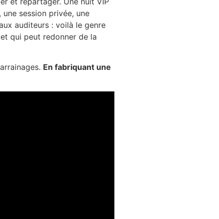
ter et repartager. Une nuit VIP
 une session privée, une
ux auditeurs : voilà le genre
 et qui peut redonner de la
parrainages.
En fabriquant une