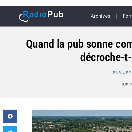
Archives
For
Quand la pub sonne comm
décroche-t-
PAR
JEF
juin 1