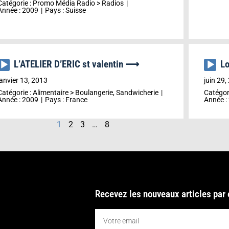
Catégorie :
Promo Média Radio
>
Radios
Année :
2009
Pays :
Suisse
L’ATELIER D’ERIC st valentin ⟶
L
Lecteur
Lecteu
audio
audio
janvier 13, 2013
juin 29,
Catégorie :
Alimentaire
>
Boulangerie, Sandwicherie
Catégor
Année :
2009
Pays :
France
Année :
1
2
3
…
8
Recevez les nouveaux articles par