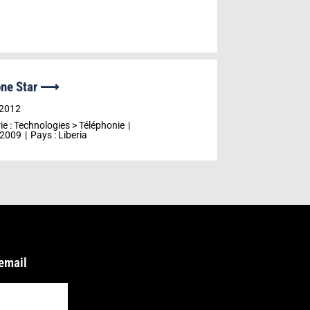
one Star ⟶
r
 2012
ie :
Technologies
>
Téléphonie
2009
Pays :
Liberia
 email