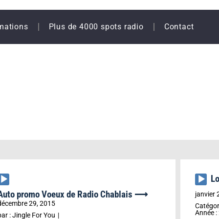
mations
Plus de 4000 spots radio
Contact
L
Lecteur
Lecteu
audio
audio
Auto promo Voeux de Radio Chablais ⟶
janvier 
décembre 29, 2015
Catégor
Année :
par :
Jingle For You