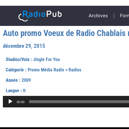
Archives
For
Auto promo Voeux de Radio Chablais 
décembre 29, 2015
Studios/Voix :
Jingle For You
Catégorie :
Promo Média Radio
>
Radios
Année :
2009
Langue :
fr
Lecteur
00:00
audio