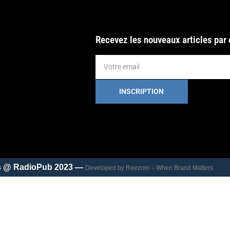
Recevez les nouveaux articles par
INSCRIPTION
és @ RadioPub 2023 —
Developed by Reezom – When Brand Matters