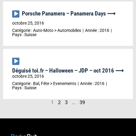
Porsche Panamera – Panamera Days ⟶
Lecteur
audio
octobre 25, 2016
Catégorie :
Auto-Moto
>
Automobiles
Année :
2016
Pays :
Suisse
Lecteur
audio
Déguisé toi.fr – Halloween – JDP – oct 2016 ⟶
octobre 25, 2016
Catégorie :
Bal, Fête
>
Evenements
Année :
2016
Pays :
Suisse
1
2
3
…
39