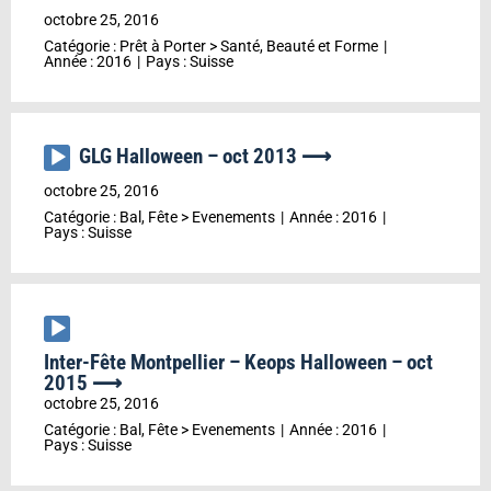
audio
octobre 25, 2016
Catégorie :
Prêt à Porter
>
Santé, Beauté et Forme
Année :
2016
Pays :
Suisse
GLG Halloween – oct 2013 ⟶
Lecteur
audio
octobre 25, 2016
Catégorie :
Bal, Fête
>
Evenements
Année :
2016
Pays :
Suisse
Lecteur
audio
Inter-Fête Montpellier – Keops Halloween – oct
2015 ⟶
octobre 25, 2016
Catégorie :
Bal, Fête
>
Evenements
Année :
2016
Pays :
Suisse