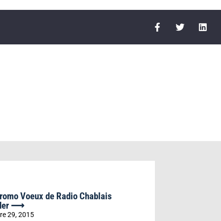
r
romo Voeux de Radio Chablais
der ⟶
e 29, 2015