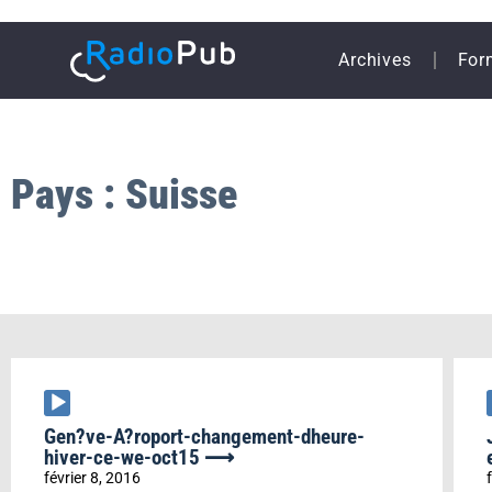
Archives
For
Pays : Suisse
Lecteur
audio
Gen?ve-A?roport-changement-dheure-
hiver-ce-we-oct15 ⟶
février 8, 2016