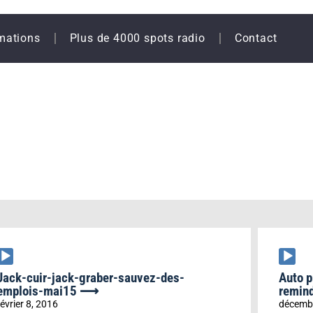
mations
Plus de 4000 spots radio
Contact
Lecteur
Lecteu
audio
audio
Jack-cuir-jack-graber-sauvez-des-
Auto p
emplois-mai15 ⟶
remin
février 8, 2016
décembr