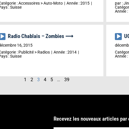
Catégorie :
Accessoires
>
Auto-Moto
Année :
2015
par :
Jin
Pays :
Suisse
Catégor
Année :
Radio Chablais – Zombies ⟶
U
Lecteur
Lecteu
audio
audio
décembre 16, 2015
décembr
Catégorie :
Publicité
>
Radios
Année :
2014
Catégor
Pays :
Suisse
Année :
1
2
3
4
5
…
39
Recevez les nouveaux articles par