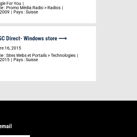
gle For You
ie :
Promo Média Radio
>
Radios
2009
Pays :
Suisse
GC Direct- Windows store ⟶
r
e 16, 2015
ie :
Sites Webs et Portails
>
Technologies
2015
Pays :
Suisse
 email