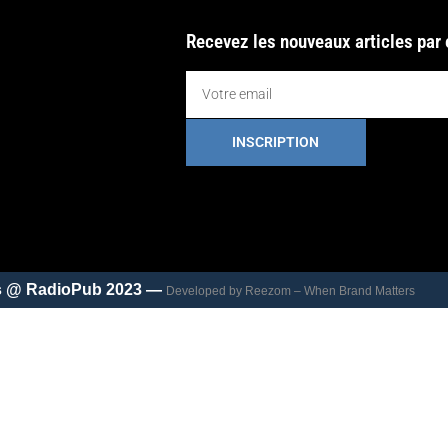
Recevez les nouveaux articles par
INSCRIPTION
és @ RadioPub 2023 —
Developed by Reezom – When Brand Matters