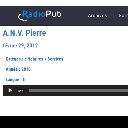
Archives
For
A.N.V. Pierre
février 29, 2012
Catégorie :
Notaires
>
Services
Année :
2010
Langue :
fr
Lecteur
00:00
audio