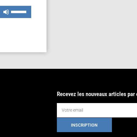
Utilisez
les
flèches
haut/bas
pour
augmenter
ou
diminuer
le
volume.
Recevez les nouveaux articles par
INSCRIPTION