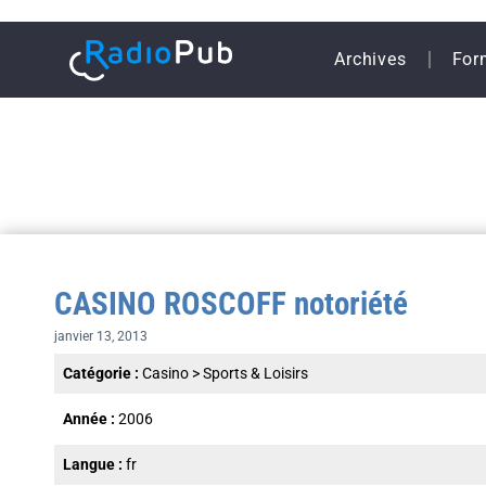
Archives
For
CASINO ROSCOFF notoriété
janvier 13, 2013
Catégorie :
Casino
>
Sports & Loisirs
Année :
2006
Langue :
fr