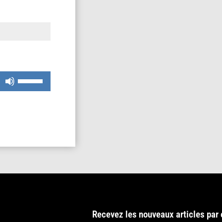
Utilisez
les
flèches
haut/bas
pour
augmenter
ou
diminuer
le
volume.
Recevez les nouveaux articles par