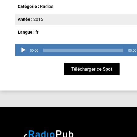
Catégorie :
Radios
Année :
2015
Langue :
fr
Lecteur
00:00
00:00
audio
Télécharger ce Spot