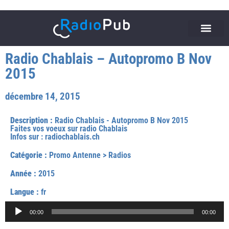
Radio Chablais – Autopromo B Nov
2015
décembre 14, 2015
Description :
Radio Chablais - Autopromo B Nov 2015
Faites vos voeux sur radio Chablais
Infos sur : radiochablais.ch
Catégorie :
Promo Antenne
>
Radios
Année :
2015
Langue :
fr
Lecteur
00:00
00:00
audio