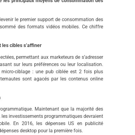
me les principaux moyens de consommation des
va devenir le premier support de consommation des
onsommé des formats vidéos mobiles. Ce chiffre
les cibles s’affiner
lectées, permettant aux marketeurs de s’adresser
asant sur leurs préférences ou leur localisation.
 micro-ciblage : une pub ciblée est 2 fois plus
nternautes sont agacés par les contenus online
n
rogrammatique. Maintenant que la majorité des
st, les investissements programmatiques devraient
obile. En 2016, les dépenses US en publicité
épenses desktop pour la première fois.