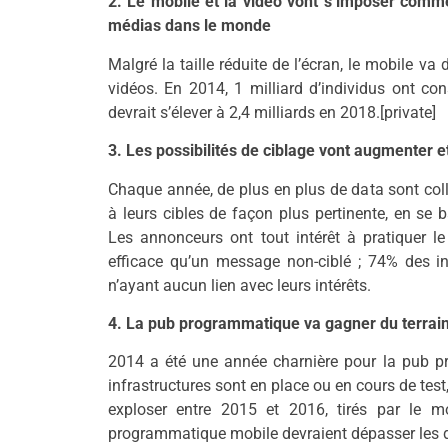
2. Le mobile et la vidéo vont s’imposer com
médias dans le monde
Malgré la taille réduite de l’écran, le mobile 
vidéos. En 2014, 1 milliard d’individus ont c
devrait s’élever à 2,4 milliards en 2018.[private]
3. Les possibilités de ciblage vont augmenter et 
Chaque année, de plus en plus de data sont col
à leurs cibles de façon plus pertinente, en se b
Les annonceurs ont tout intérêt à pratiquer le
efficace qu’un message non-ciblé ; 74% des i
n’ayant aucun lien avec leurs intérêts.
4. La pub programmatique va gagner du terrai
2014 a été une année charnière pour la pub p
infrastructures sont en place ou en cours de te
exploser entre 2015 et 2016, tirés par le m
programmatique mobile devraient dépasser les d