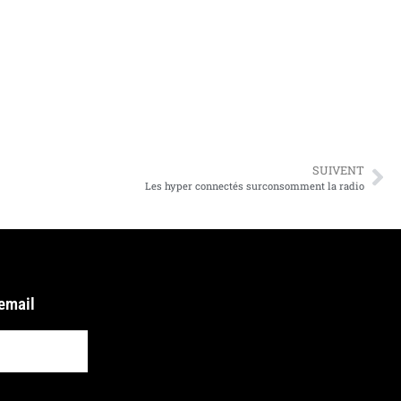
SUIVENT
Les hyper connectés surconsomment la radio
 email