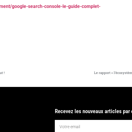
ment/google-search-console-le-guide-complet-
ut !
Le rapport « l’écosystèm
Recevez les nouveaux articles par