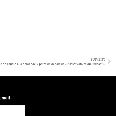
SUIVENT
e de l’audio à la demande », point de départ de « l’Observatoire du Podcast ».
 email