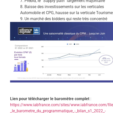
7.
Prebid
, le “Supply path” largement majoritaire
8.
Baisse des investissements sur les verticales
Automobile
et
CPG
, hausse sur la verticale
Tourisme
9.
Un marché des
bidders
qui reste très concentré
Lien pour télécharger le baromètre complet
:
https://www.iabfrance.com/sites/www.iabfrance.com/file
_le_barometre_du_programmatique_-_bilan_s1_2022_-