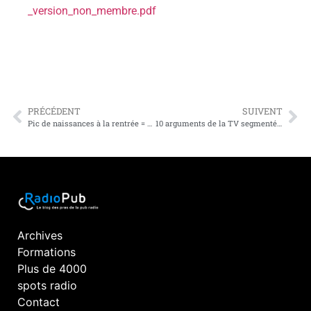
_version_non_membre.pdf
PRÉCÉDENT
SUIVENT
Pic de naissances à la rentrée = annonceurs à prospecter durant l’été !
10 arguments de la TV segmentée confrontés aux atouts de la radio locale
Archives
Formations
Plus de 4000
spots radio
Contact